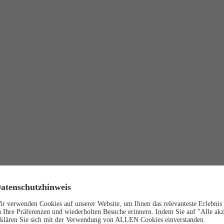
atenschutzhinweis
ir verwenden Cookies auf unserer Website, um Ihnen das relevanteste Erlebnis 
n Ihre Präferenzen und wiederholten Besuche erinnern. Indem Sie auf "Alle akz
rklären Sie sich mit der Verwendung von ALLEN Cookies einverstanden.