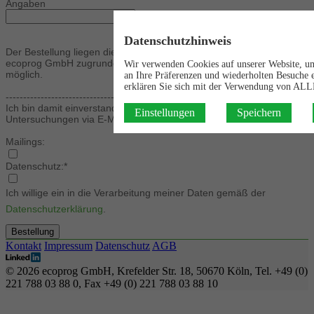
Angaben
Datenschutzhinweis
Der Bestellung liegen die allgemeinen Geschäftsbedingungen der
ecoprog GmbH zugrunde. Kreditkartenzahlung ist auf Nachfrage
Wir verwenden Cookies auf unserer Website, um 
möglich.
an Ihre Präferenzen und wiederholten Besuche e
erklären Sie sich mit der Verwendung von ALL
----------------------------------------------------------------------------------
Ich bin damit einverstanden, von ecoprog in Zukunft über weitere
Einstellungen
Speichern
Untersuchungen via E-Mail informiert zu werden.
Mailings:
Datenschutz:*
Ich willige ein in die Verarbeitung meiner Daten gemäß der
Datenschutzerklärung
.
Bestellung
Kontakt
Impressum
Datenschutz
AGB
© 2026 ecoprog GmbH, Krefelder Str. 18, 50670 Köln, Tel. +49 (0)
221 788 03 88 0, Fax +49 (0) 221 788 03 88 10